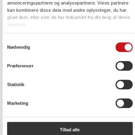
annonceringspartnere og analysepartnere. Vores partnere
VORES POLITIKERE OG
kan kombinere disse data med andre oplysninger, du har
KANDIDATER
givet dem, eller som de har indsamlet fra din brug af deres
tjenester.
Samtykkevalg
Alexander Bruhn Skjøth
Nødvendig
alexander@einhorn.dk
Præferencer
Folketingskandidat - Københavns Omegn
Statistik
Vagn Kjær-Hansen
vagnkh@gmail.com
Marketing
BRØNDBY
Medlem af Kommunalbestyrelsen - Brøndby
Tillad alle