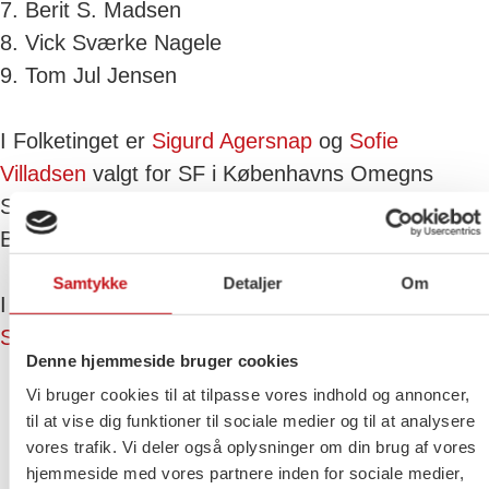
7. Berit S. Madsen
8. Vick Sværke Nagele
9. Tom Jul Jensen
I Folketinget er
Sigurd Agersnap
og
Sofie
Villadsen
valgt for SF i Københavns Omegns
Storkreds. Vores lokale folketingskandidat i
Brøndby er Alexander Bruhn Skjøth.
Samtykke
Detaljer
Om
I EU-parlamentet sidder
Kira Peter-Hansen
,
Villy
Søvndal
og
Rasmus Nordqvist
på SFs poster.
Denne hjemmeside bruger cookies
Vi bruger cookies til at tilpasse vores indhold og annoncer,
til at vise dig funktioner til sociale medier og til at analysere
vores trafik. Vi deler også oplysninger om din brug af vores
Følg Vagn på Facebook
hjemmeside med vores partnere inden for sociale medier,
StemVagn