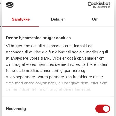
Et opgør med parallelsamfund og social kontrol
– Så alle, særligt kvinder og unge, kan leve frit
og trygt i Danmark.
Samtykke
Detaljer
Om
Mindre skør udlændingepolitik – Vi ønsker et
opgør med skøre regler, der udviser flittige
Denne hjemmeside bruger cookies
studerende fra Danmark, mens forhærdede
Vi bruger cookies til at tilpasse vores indhold og
kriminelle får lov til at blive.
annoncer, til at vise dig funktioner til sociale medier og til
at analysere vores trafik. Vi deler også oplysninger om
Ordførere
din brug af vores hjemmeside med vores partnere inden
for sociale medier, annonceringspartnere og
Lise Müller
analysepartnere. Vores partnere kan kombinere disse
lise.muller@ft.dk
data med andre oplysninger, du har givet dem, eller som
de har indsamlet fra din brug af deres tjenester.
Medlem af folketinget
Sundhed-, udlændinge- og integrationsordfører
Samtykkevalg
Nødvendig