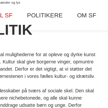
L SF
POLITIKERE
OM SF
ITIK
 skal mulighederne for at opleve og dyrke kunst
. Kultur skal give borgerne vinger, opmuntre
andet. Derfor er det vigtigt, at vi støtter det
hjørnestenen i vores fælles kultur- og idrætsliv.
lesskaber på tværs af sociale skel. Den skal
re nichebetonede, og alle skal kunne
t inddrage udsatte børn og unge. Derfor