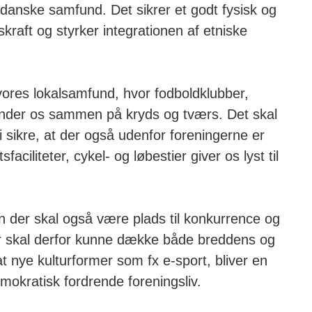
t danske samfund. Det sikrer et godt fysisk og
aft og styrker integrationen af etniske
 vores lokalsamfund, hvor fodboldklubber,
nder os sammen på kryds og tværs. Det skal
 sikre, at der også udenfor foreningerne er
aciliteter, cykel- og løbestier giver os lyst til
men der skal også være plads til konkurrence og
eter skal derfor kunne dække både breddens og
at nye kulturformer som fx e-sport, bliver en
mokratisk fordrende foreningsliv.