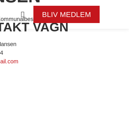
BLIV MEDLEM
ommunalbestyrelsen - Brøndby
TAKT VAGN
Hansen
84
il.com