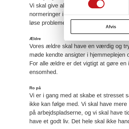
Vi skal give alle børn en god start på l
normeringer i børnehaven og gode lærer
løse problemerne tidligt, inden de vokse
Afvis
Ældre
Vores ældre skal have en værdig og try
møde kendte ansigter i hjemmeplejen 
For alle ældre er det vigtigt at gøre e
ensomhed.
Ro på
Vi er i gang med at skabe et stresset
ikke kan følge med. Vi skal have mere 
på arbejdspladserne, og vi skal have tid
have et godt liv. Det hele skal ikke h