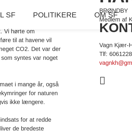
BRØNDBY
L SF
POLITIKERE
OM SF
Medlem af K
KON
. Vi hørte om
re til at havene vil
Vagn Kjær-
 meget CO2. Det var der
Tlf: 606122
 som syntes var noget
vagnkh@gma
imaet i mange år, også
kymringer for naturen
gvis ikke længere.
 indsats for at redde
bliver de bredeste