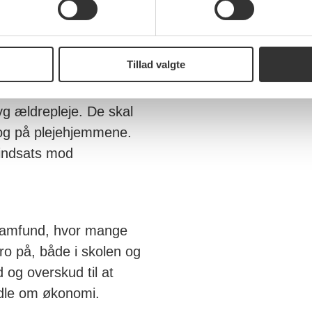
ivet, med ordentlige
e i skolen. Vi skal
r sig store.
Tillad valgte
g ældrepleje. De skal
og på plejehjemmene.
n indsats mod
 samfund, hvor mange
ro på, både i skolen og
 og overskud til at
andle om økonomi.