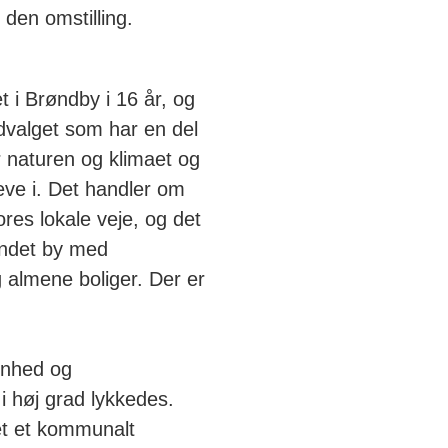
den omstilling.
t i Brøndby i 16 år, og
dvalget som har en del
 naturen og klimaet og
leve i. Det handler om
res lokale veje, og det
andet by med
og almene boliger. Der er
enhed og
i høj grad lykkedes.
et et kommunalt