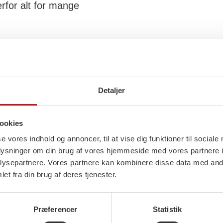
rfor alt for mange
en, som fylder mest
en, hold styr på
 er vi også kommet
Detaljer
ookies
se vores indhold og annoncer, til at vise dig funktioner til sociale
delægge naturen
oplysninger om din brug af vores hjemmeside med vores partnere i
 på, hvis ikke vi skal
ysepartnere. Vores partnere kan kombinere disse data med andr
et fra din brug af deres tjenester.
elægger vores egen
Præferencer
Statistik