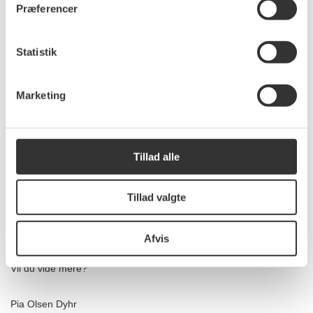
Præferencer
arbejde. For ingen af de resultater, der er
skabt gennem årene, er kommet af sig selv.
Statistik
Ikke minimumsnormeringerne. Ikke gratis
psykologhjælp til unge eller de mange grønne
Marketing
fremskridt. Og heller ikke det
regeringsgrundlag, der nu skal omsættes til
virkelighed.
Tillad alle
Det bliver hårdt arbejde, men SF har været
Tillad valgte
med til at definere spillebanen og er helt klar til
at trække i arbejdstøjet.
Afvis
Vil du vide mere?
Pia Olsen Dyhr