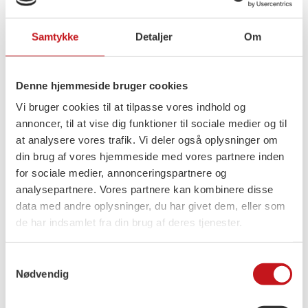
præsident for Danmarks
Samtykke
Detaljer
Om
Naturfredningsforening,
Maria Reumert
Gjerding
, miljøminister for SF.
Denne hjemmeside bruger cookies
Den politik, som de fem ministre nu kaster sig
Vi bruger cookies til at tilpasse vores indhold og
over, betyder noget. Det betyder noget, om
annoncer, til at vise dig funktioner til sociale medier og til
at analysere vores trafik. Vi deler også oplysninger om
vores børn møder en folkeskole med tid nok til
din brug af vores hjemmeside med vores partnere inden
den enkelte elev. Det betyder noget, om vi
for sociale medier, annonceringspartnere og
beskytter vores drikkevand mod sprøjtegift.
analysepartnere. Vores partnere kan kombinere disse
Det betyder noget, om dyr behandles
data med andre oplysninger, du har givet dem, eller som
de har indsamlet fra din brug af deres tjenester.
ordentligt, og om velfærden er stærk nok til
dem, der har brug for den.
Samtykkevalg
Nødvendig
I dag var fyldt med taler, kram, grin og
lykønskninger. Men foran os venter et vigtigt