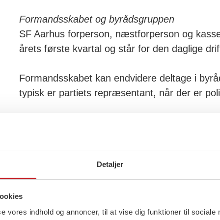
Formandsskabet og byrådsgruppen
SF Aarhus forperson, næstforperson og kasse
årets første kvartal og står for den daglige dri
Formandsskabet kan endvidere deltage i byr
typisk er partiets repræsentant, når der er pol
Bestyrelsen består fra januar 2026 af:
Søren Kronborg Pedersen (forperson),
Erik Bjerre (næstforperson),
Detaljer
Andreas Seeberg (kasserer),
Johannes Michelsen (sekretær),
Bertram Kjerulff,
ookies
Emil Olsen,
se vores indhold og annoncer, til at vise dig funktioner til sociale