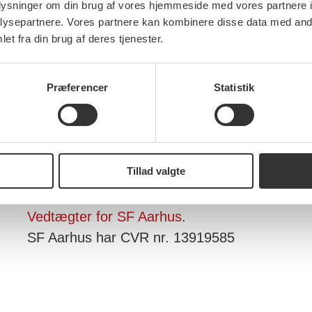
oplysninger om din brug af vores hjemmeside med vores partnere i
Gry Larsen,
ysepartnere. Vores partnere kan kombinere disse data med andr
Rasmus T. Mortensen,
et fra din brug af deres tjenester.
Henriette Hennelund.
Præferencer
Statistik
Samt følgende suppleanter:
Torben Wandall,
Lars Kølle,
Ivan Lauridsen
Tillad valgte
Se vedtægter for SF Aarhus, senest justeret p
Vedtægter for SF Aarhus
.
SF Aarhus har CVR nr. 13919585