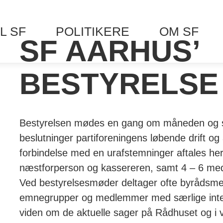
L SF
POLITIKERE
OM SF
SF AARHUS’
BESTYRELSE
Bestyrelsen mødes en gang om måneden og sa
beslutninger partiforeningens løbende drift og
forbindelse med en urafstemninger aftales her
næstforperson og kassereren, samt 4 – 6 med
Ved bestyrelsesmøder deltager ofte byrådsm
emnegrupper og medlemmer med særlige intere
viden om de aktuelle sager på Rådhuset og i 