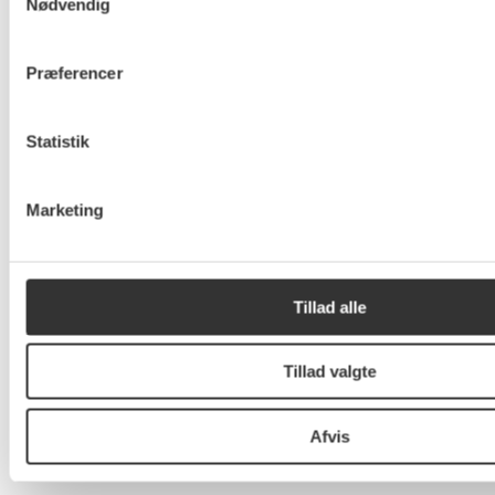
Nødvendig
vedvarende energi).
Præferencer
Statistik
Marketing
Tillad alle
Tillad valgte
Jakob Villadsen
jakob@sfholbaek.dk
Afvis
HOLBÆK
Kandidat til kommunalbestyrelsen i Holbæk