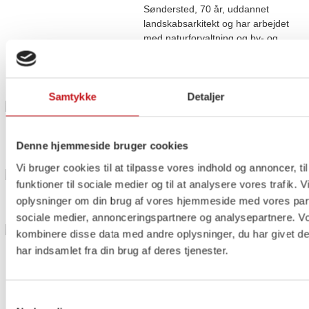
Søndersted, 70 år, uddannet
landskabsarkitekt og har arbejdet
med naturforvaltning og by- og
landskabsplanlægning i
Vestsjællands Amt og Holbæk
Kommune.
Samtykke
Detaljer
Semir Demiri
Holbæk, 35 år, uddannet pædagog
og arbejder som boligsocial
Denne hjemmeside bruger cookies
medarbejder.
Vi bruger cookies til at tilpasse vores indhold og annoncer, til
Anna Theodora Pihl Brandt
funktioner til sociale medier og til at analysere vores trafik. 
Vipperød, 24 år, HF-studerende og
oplysninger om din brug af vores hjemmeside med vores part
aktiv i SFU.
sociale medier, annonceringspartnere og analysepartnere. V
Claus O. Jørgensen
kombinere disse data med andre oplysninger, du har givet d
Orø, 68 år, uddannet
har indsamlet fra din brug af deres tjenester.
fly-/mølletekniker, bachelor i
humanøkologi, økologisk
land-/skovbruger og selvstændig i
Samtykkevalg
mange år (bæredygtig omstilling og