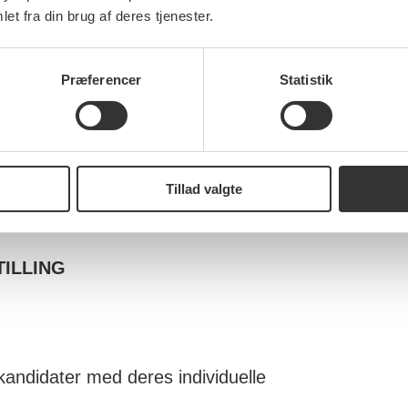
et fra din brug af deres tjenester.
Præferencer
Statistik
algkampen på et flot valgprogram under
Tillad valgte
g er
ILLING
kandidater med deres individuelle