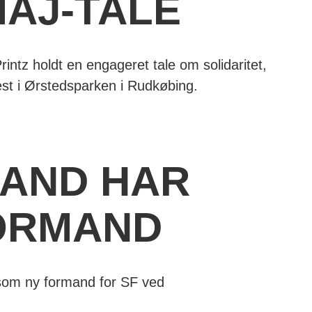
MAJ-TALE
z holdt en engageret tale om solidaritet,
fest i Ørstedsparken i Rudkøbing.
LAND HAR
FORMAND
som ny formand for SF ved