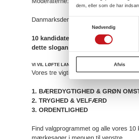
Moderaterne: 221 stemmer
dem, eller som de har indsaml
Danmarksdemokraterne: 206 stemmer
Samtykkevalg
Nødvendig
10 kandidater gik med ildhu ind i v
dette slogan
Afvis
VI VIL LØFTE LANGELAND I FÆLLESSKAB
Vores tre vigtigste mærkesager var – o
1. BÆREDYGTIGHED & GRØN OMST
2. TRYGHED & VELFÆRD
3. ORDENTLIGHED
Find valgprogrammet og alle vores 10 
mærkesager i menuen til venstre.