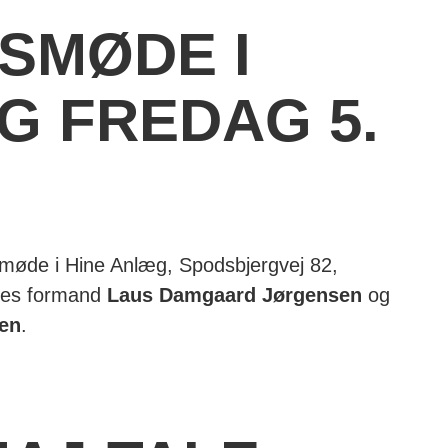
SMØDE I
G FREDAG 5.
.
ovsmøde i Hine Anlæg, Spodsbjergvej 82,
ores formand
Laus Damgaard Jørgensen
og
en
.