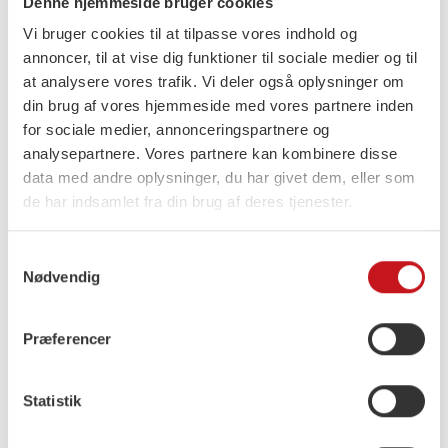
for naturen og dyrevelfærden,”
Denne hjemmeside bruger cookies
Vi bruger cookies til at tilpasse vores indhold og
siger Pia Olsen Dyhr.
annoncer, til at vise dig funktioner til sociale medier og til
at analysere vores trafik. Vi deler også oplysninger om
Regeringsgrundlaget indeholder også
din brug af vores hjemmeside med vores partnere inden
investeringer i psykiatrien, ældreplejen og
for sociale medier, annonceringspartnere og
analysepartnere. Vores partnere kan kombinere disse
handicapområdet. Samtidig løftes de
data med andre oplysninger, du har givet dem, eller som
folkepensionister, der har mindst, og der tages
de har indsamlet fra din brug af deres tjenester.
nye skridt mod gratis tandpleje.
Samtykkevalg
Nødvendig
”Et stærkt samfund er et samfund,
der tager hånd om mennesker.
Præferencer
Derfor er det vigtigt for os, at vi
både styrker velfærden og hjælper
Statistik
dem, der har mindst,” siger hun.