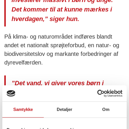
Det kommer til at kunne mærkes i
hverdagen,” siger hun.
På klima- og naturområdet indføres blandt
andet et nationalt sprøjteforbud, en natur- og
biodiversitetslov og markante forbedringer af
dyrevelfærden.
”Det vand, vi giver vores børn i
glasset, skal ikke indeholde rester
af pesticider. Derfor er jeg stolt af,
Samtykke
Detaljer
Om
at vi nu beskytter vores drikkevand
bedre og tager store skridt fremad