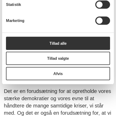
migration og asyl. Hvis vi ikke formår det,
Statistik
risikerer vi både at lægge et stort pres på
vores samfund og samtidig gøre det
Marketing
vanskeligere at bevare opbakningen til at
hjælpe mennesker, der flygter fra krig og
forfølgelse. Det er hverken i flygtningenes,
Tillad alle
Europas eller humanismens interesse.
Tillad valgte
Hensynet til Europas befolkninger, vores
landes sammenhængskraft og vores EU-
Afvis
fællesskab har værdi i sig selv.
Det er en forudsætning for at opretholde vores
stærke demokratier og vores evne til at
håndtere de mange samtidige kriser, vi står
med. Og det er også en forudsætning for, at vi