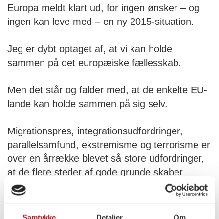
Europa meldt klart ud, for ingen ønsker – og
ingen kan leve med – en ny 2015-situation.
Jeg er dybt optaget af, at vi kan holde
sammen på det europæiske fællesskab.
Men det står og falder med, at de enkelte EU-
lande kan holde sammen på sig selv.
Migrationspres, integrationsudfordringer,
parallelsamfund, ekstremisme og terrorisme er
over en årrække blevet så store udfordringer,
at de flere steder af gode grunde skaber
splittelse, utryghed og ikke mindst svækker
sammenhængskraften i vores samfund. Derfor
er det afgørende, at Europa har styr på sine
Samtykke
Detaljer
Om