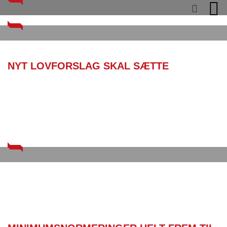
NYT LOVFORSLAG SKAL SÆTTE
TURBO PÅ BETALBARE BOLIGER
NY ØKONOMIAFTALE SIKRER