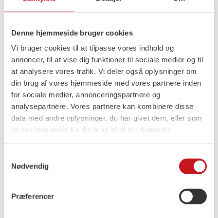
ydre grænser.
Denne hjemmeside bruger cookies
Meget tyder på, at de mennesker, der er
kommet til Ceuta, ikke er flygtninge, men
Vi bruger cookies til at tilpasse vores indhold og
annoncer, til at vise dig funktioner til sociale medier og til
migranter. Det er mennesker, der søger bedre
at analysere vores trafik. Vi deler også oplysninger om
muligheder og en bedre fremtid, og det er et
din brug af vores hjemmeside med vores partnere inden
ønske, de fleste kan forstå.
for sociale medier, annonceringspartnere og
analysepartnere. Vores partnere kan kombinere disse
Men migration skal ske gennem lovlige og
data med andre oplysninger, du har givet dem, eller som
ordnede kanaler.
de har indsamlet fra din brug af deres tjenester.
Samtykkevalg
Samtidig skal mennesker med et reelt
Nødvendig
beskyttelsesbehov selvfølgelig have deres sag
behandlet og den beskyttelse, de har krav på.
Præferencer
Netop derfor er det vigtigt, at vi skelner mellem