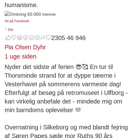
humanisme.
Se på Facebook
·
Del
2305
46
946
Pia Olsen Dyhr
1 uge siden
Nyder det sidste af ferien 😎🥰 En tur til
Thorsminde strand for at dyppe tæerne i
Vesterhavet på sommerens varmeste dag!
Efterfulgt af besøg på retromuseet i Ulfborg -
kan virkelig anbefale det - mindede mig om
min barndoms oplevelser 🫶
Overnatning i Silkeborg og med blandt fejring
af Søren Papes søde mor Ruths 90 års