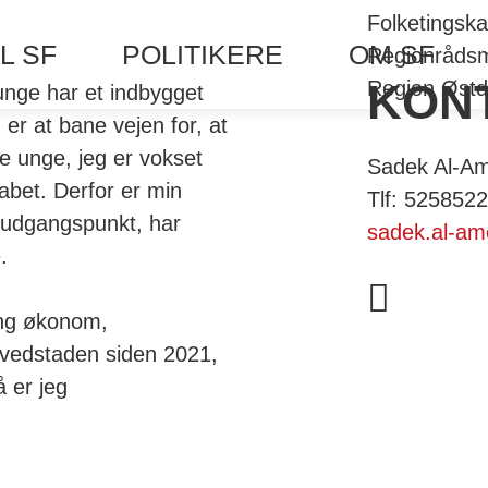
Folketingsk
L SF
POLITIKERE
OM SF
Regionrådsm
KON
Region Øst
 unge har et indbygget
r at bane vejen for, at
e unge, jeg er vokset
Sadek Al-A
abet. Derfor er min
Tlf: 525852
t udgangspunkt, har
sadek.al-a
.
ung økonom,
vedstaden siden 2021,
 er jeg