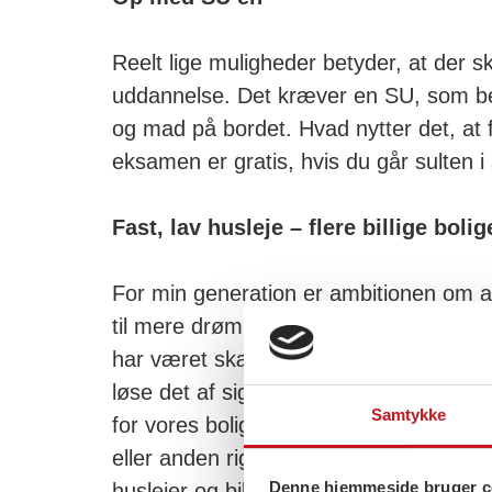
Reelt lige muligheder betyder, at der sk
uddannelse. Det kræver en SU, som be
og mad på bordet. Hvad nytter det, at
eksamen er gratis, hvis du går sulten i
Fast, lav husleje – flere billige bol
For min generation er ambitionen om at
til mere drøm end ambition. Det købe
har været skævt i mange år nu. Marked
løse det af sig selv. Vi skal smide kapi
Samtykke
for vores boliger er først og fremmest
eller anden rigmands lukrative aktie. De
Denne hjemmeside bruger c
huslejer og billigere priser for første