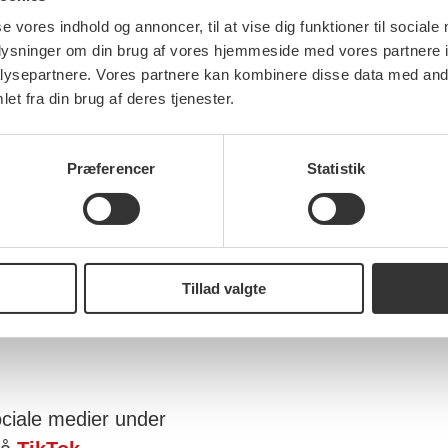
se vores indhold og annoncer, til at vise dig funktioner til sociale
oplysninger om din brug af vores hjemmeside med vores partnere i
ysepartnere. Vores partnere kan kombinere disse data med andr
ort
et fra din brug af deres tjenester.
redjedel af alle CO2-
Præferencer
Statistik
 kø på motorvejene hver
et nemmere og billigere
til. Det kræver, at vi
ve en fast lav 10-
Tillad valgte
nse i dag.
sociale medier under