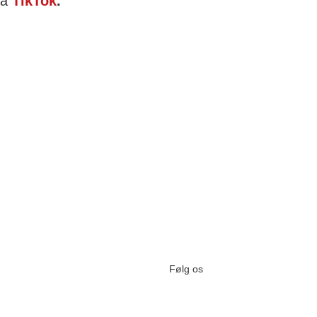
på
TikTok
.
Følg os