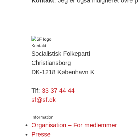
Kontakt
. Jeg er også indigneret ovre 
Kontakt
Socialistisk Folkeparti
Christiansborg
DK-1218 København K
Tlf:
33 37 44 44
sf@sf.dk
Information
Organisation – For medlemmer
Presse