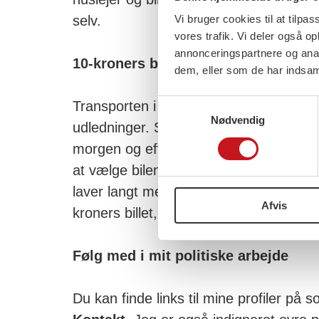
selv.
Vi bruger cookies til at tilpas
vores trafik. Vi deler også 
annonceringspartnere og anal
10-kroners billet til offentlig transp
dem, eller som de har indsaml
Samtykkevalg
Transporten i Danmark står for ca. En t
Nødvendig
udledninger. Samtidigt holder bilerne i
morgen og eftermiddag. Vi skal gøre d
at vælge bilen fra og offentlig transport 
laver langt mere metro. Vi skal også ha
Afvis
kroners billet, sådan som de har i Ode
Følg med i mit politiske arbejde
Du kan finde links til mine profiler på 