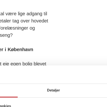
al være lige adgang til
taler tag over hovedet
 forelæsninger og
 seng?
iger i København
 eje egen bolig blevet
nhavnske boligmarked
et kommer ikke til at
talfondene ud af byen,
Detaljer
 vores hjem – ikke en
t vil skabe lavere
ookies
gangskøbere som mig