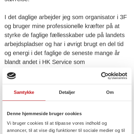
I det daglige arbejder jeg som organisator i 3F
og bruger mine professionelle kræfter på at
styrke de faglige fællesskaber ude på landets
arbejdspladser og har i øvrigt brugt en del tid
og energi i det faglige de seneste mange år
blandt andet i HK Service som
bestyrelsesmedlem og som tillidsrepræsentant
på tidligere arbejdspladser. Jeg ved med andre
ord en hel del om vores arbejdsmarked og den
Samtykke
Detaljer
Om
noget skævvredne tilstand det befinder sig i.
Denne hjemmeside bruger cookies
Jeg har det meste af mit liv været optaget af
Vi bruger cookies til at tilpasse vores indhold og
at forandre verden til det bedre, det har jeg
annoncer, til at vise dig funktioner til sociale medier og til
gjort som tidligere forperson i LGBT Danmark,