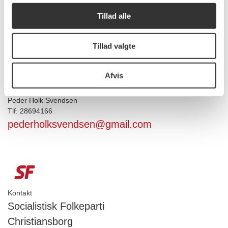
bygge og udvikle en by for mennesker. En by
der er i øjenhøjde med sine beboere, med flere
Tillad alle
grønne oaser, færre biler og langt mere plads
til at leve et alsidigt, kulturelt og bæredygtigt liv
Tillad valgte
i vores fantastiske hovedstad.
Afvis
Kontakt Peder
Peder Holk Svendsen
Tlf: 28694166
pederholksvendsen@gmail.com
Kontakt
Socialistisk Folkeparti
Christiansborg