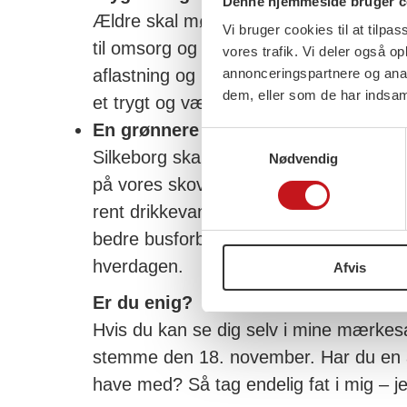
Denne hjemmeside bruger c
Ældre skal møde kendte ansigter og me
Vi bruger cookies til at tilpas
til omsorg og nærvær. Jeg ønsker flere
vores trafik. Vi deler også 
aflastning og mere fokus på fællesskab
annonceringspartnere og anal
dem, eller som de har indsaml
et trygt og værdigt liv – både hjemme 
En grønnere fremtid
Samtykkevalg
Silkeborg skal gå forrest i den grønne o
Nødvendig
på vores skove, søer og natur, skabe m
rent drikkevand. Samtidig skal vi satse
bedre busforbindelser, så det bliver let
hverdagen.
Afvis
Er du enig?
Hvis du kan se dig selv i mine mærkesa
stemme den 18. november.
Har du en 
have med? Så tag endelig fat i mig – jeg 