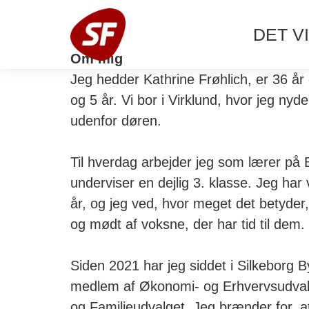
DET VI
Om mig
Jeg hedder Kathrine Frøhlich, er 36 år 
og 5 år. Vi bor i Virklund, hvor jeg nyd
udenfor døren.
Til hverdag arbejder jeg som lærer på B
underviser en dejlig 3. klasse. Jeg har
år, og jeg ved, hvor meget det betyder, 
og mødt af voksne, der har tid til dem.
Siden 2021 har jeg siddet i Silkeborg B
medlem af Økonomi- og Erhvervsudvalg
og Familieudvalget. Jeg brænder for, 