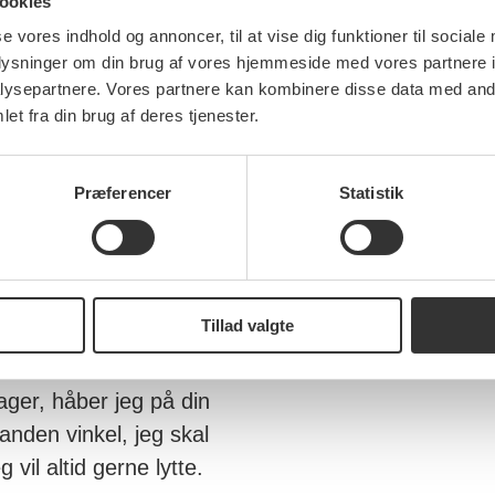
ookies
darbejdere, der har tid
se vores indhold og annoncer, til at vise dig funktioner til sociale
 muligheder for
oplysninger om din brug af vores hjemmeside med vores partnere i
er, så ældre kan leve
ysepartnere. Vores partnere kan kombinere disse data med andr
et fra din brug af deres tjenester.
og på plejehjem.
mstilling. Vi skal passe
Præferencer
Statistik
ere vild natur og sikre
 på grøn energi og
tere at vælge grønt i
Tillad valgte
ger, håber jeg på din
anden vinkel, jeg skal
vil altid gerne lytte.