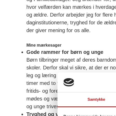
hvor velfærden kan mærkes i hverdage
og ældre. Derfor arbejder jeg for flere
daginstitutionerne, tryghed for de ældr
der giver mening for os alle.
Mine mærkesager
Gode rammer for børn og unge
Børn tilbringer meget af deres barndom 
skoler. Derfor skal vi sikre, at der er 
leg og læring – med reelle minimumsno
timer med to voksne i undervisningen. 
fritids- og foreningslivet og skabe fler
mødes og være sammen på deres egne
Samtykke
og unge trives, vinder vi alle.
Tryghed og værdighed for de ældre