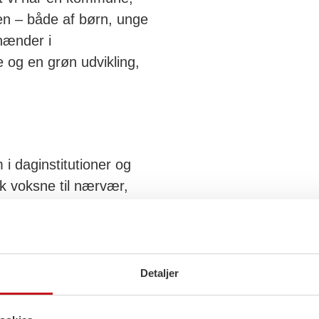
n – både af børn, unge
 hænder i
e og en grøn udvikling,
i daginstitutioner og
nok voksne til nærvær,
rmeringer og flere
Jeg vil også styrke
e steder, hvor unge kan
 præmisser. Når børn
Detaljer