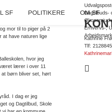
Udvalgspost
L SF
POLITIKERE
OM SF
Dagtilbuds-
KON
Økonomiudv
Erhvervs-, 
og mor til to piger på 2
Arbejdsmark
er at have naturen lige
Kathrine Frø
Tlf: 212884
Kathrinemari
alleskolen, hvor jeg
 været lærer i over 11
at børn bliver set, hørt
yråd. I dag er jeg
et og Dagtilbud, Skole
at vi har en kommune,