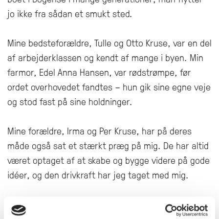
jo ikke fra sådan et smukt sted.
Mine bedsteforældre, Tulle og Otto Kruse, var en del
af arbejderklassen og kendt af mange i byen. Min
farmor, Edel Anna Hansen, var rødstrømpe, før
ordet overhovedet fandtes – hun gik sine egne veje
og stod fast på sine holdninger.
Mine forældre, Irma og Per Kruse, har på deres
måde også sat et stærkt præg på mig. De har altid
været optaget af at skabe og bygge videre på gode
idéer, og den drivkraft har jeg taget med mig.
Mine søskende bor stadig i Bogense, og sammen
har vi rødderne solidt plantet her på Nordfyn –