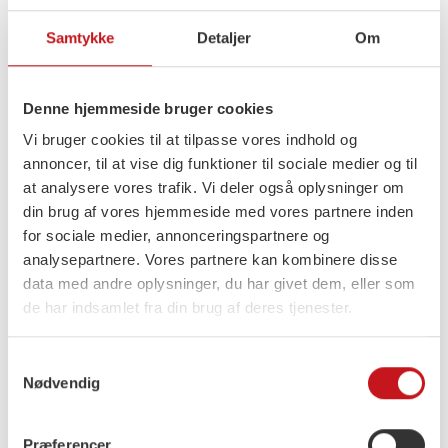
vores hjem.
Samtykke
Detaljer
Om
For mig er det vigtigere at fortælle, hvem jeg er
Denne hjemmeside bruger cookies
som menneske, end hvilken uddannelse jeg har.
Vi bruger cookies til at tilpasse vores indhold og
annoncer, til at vise dig funktioner til sociale medier og til
Jeg er en ildsjæl, drevet af ønsket om at gøre en
at analysere vores trafik. Vi deler også oplysninger om
forskel. Politik handler for mig ikke om penge, men
din brug af vores hjemmeside med vores partnere inden
om at skabe det, vores kommune har brug for. Jeg
for sociale medier, annonceringspartnere og
analysepartnere. Vores partnere kan kombinere disse
tror på, at menneskers liv kommer før alt andet –
data med andre oplysninger, du har givet dem, eller som
og derfor stiller jeg op til kommunalvalget.
de har indsamlet fra din brug af deres tjenester.
Jeg vil arbejde for en kommune, hvor fællesskab,
Samtykkevalg
Nødvendig
nærvær og tryghed er i centrum. Jeg mener, at
kommunalbestyrelsen har brug for flere stemmer,
Præferencer