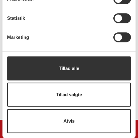
der ser mennesket før systemet – og det er netop
dét, jeg vil bidrage med
Statistik
Marketing
KONTAKT JANNIE
Jannie Frimodt Kruse
Jkskruse@stofanet.dk
Tillad alle
Tillad valgte
Afvis